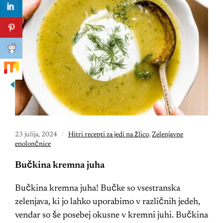
23 julija, 2024
Hitri recepti za jedi na žlico
,
Zelenjavne
enolončnice
Bučkina kremna juha
Bučkina kremna juha! Bučke so vsestranska
zelenjava, ki jo lahko uporabimo v različnih jedeh,
vendar so še posebej okusne v kremni juhi. Bučkina