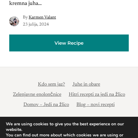
kremna juha…
By
Karmen Valant
23 julija, 2024
View Recipe
Kdo sem jaz?
Juhe in obare
Zelenjavne enolončnice
Hitri recepti za jedi na žlico
Domov – Jedi na žlico
Blog – novi recepti
© 2024 Jedi na žlico | Pravilnik o zasebnosti: https://xn--
We are using cookies to give you the best experience on our
website.
jedi-na-lico-uyc.si/pravilnik-o-zasebnosti/ Powered by
You can find out more about which cookies we are using or