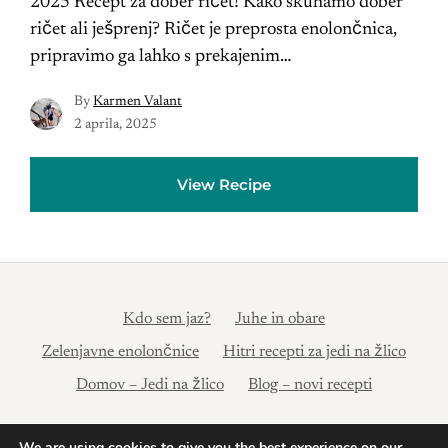
2025 Recept za dober ričet! Kako skuhamo dober
ričet ali ješprenj? Ričet je preprosta enolončnica,
pripravimo ga lahko s prekajenim…
By
Karmen Valant
2 aprila, 2025
View Recipe
Kdo sem jaz?
Juhe in obare
Zelenjavne enolončnice
Hitri recepti za jedi na žlico
Domov – Jedi na žlico
Blog – novi recepti
© 2024 Jedi na žlico | Pravilnik o zasebnosti: https://xn--
We are using cookies to give you the best experience on our