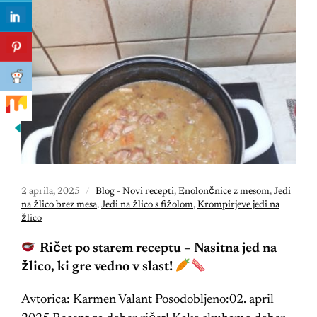
2 aprila, 2025
Blog - Novi recepti
,
Enolončnice z mesom
,
Jedi
na žlico brez mesa
,
Jedi na žlico s fižolom
,
Krompirjeve jedi na
žlico
Ričet po starem receptu – Nasitna jed na
žlico, ki gre vedno v slast!
Avtorica: Karmen Valant Posodobljeno:02. april