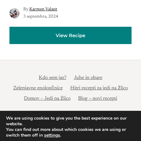
By
Karmen Valant
3 septembra, 2024
View Recipe
Kdo sem jaz?
Juhe in obare
Zelenjavne enolončnice
Hitri recepti za jedi na žlico
Domov – Jedi na žlico
Blog – novi recepti
© 2024 Jedi na žlico | Pravilnik o zasebnosti: https://xn--
We are using cookies to give you the best experience on our
website.
jedi-na-lico-uyc.si/pravilnik-o-zasebnosti/ Powered by
You can find out more about which cookies we are using or
Nutmeg
switch them off in
settings
.
Powered by
Nutmeg