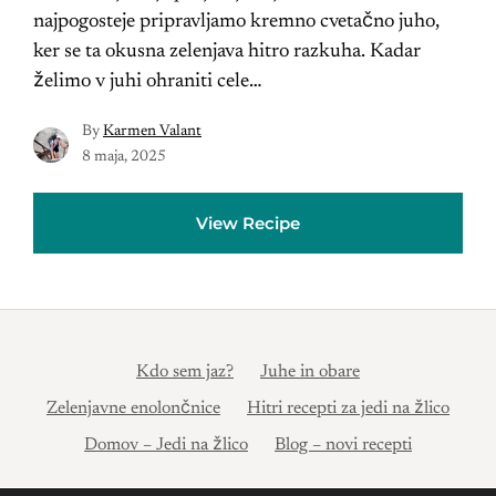
najpogosteje pripravljamo kremno cvetačno juho,
ker se ta okusna zelenjava hitro razkuha. Kadar
želimo v juhi ohraniti cele…
By
Karmen Valant
8 maja, 2025
View Recipe
Kdo sem jaz?
Juhe in obare
Zelenjavne enolončnice
Hitri recepti za jedi na žlico
Domov – Jedi na žlico
Blog – novi recepti