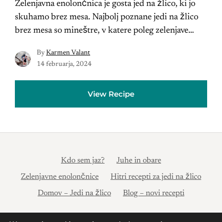
Zelenjavna enolončnica je gosta jed na žlico, ki jo
skuhamo brez mesa. Najbolj poznane jedi na žlico
brez mesa so mineštre, v katere poleg zelenjave…
By
Karmen Valant
14 februarja, 2024
View Recipe
Kdo sem jaz?
Juhe in obare
Zelenjavne enolončnice
Hitri recepti za jedi na žlico
Domov – Jedi na žlico
Blog – novi recepti