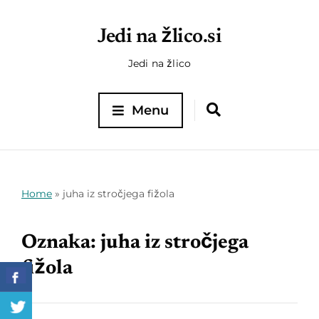
Jedi na žlico.si
Jedi na žlico
Menu
Home
»
juha iz stročjega fižola
Oznaka:
juha iz stročjega
fižola