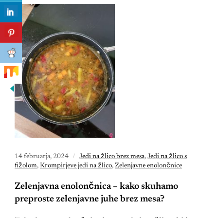
14 februarja, 2024
Jedi na žlico brez mesa
,
Jedi na žlico s
fižolom
,
Krompirjeve jedi na žlico
,
Zelenjavne enolončnice
Zelenjavna enolončnica – kako skuhamo
preproste zelenjavne juhe brez mesa?