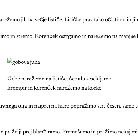
arežemo jih na večje lističe. Lisičke prav tako očistimo in 
timo in stremo. Korenček ostrgamo in narežemo na manjše 
Gobe narežemo na lističe, čebulo sesekljamo,
krompir in korenček narežemo na kocke
livnega olja
in najprej na hitro popražimo strt česen, samo t
hko po želji prej blanžiramo. Premešamo in pražimo nekaj mi