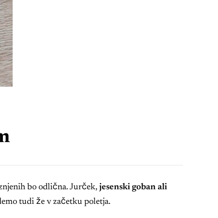
em
rznjenih bo odlična. Jurček,
jesenski goban ali
demo tudi že v začetku poletja.