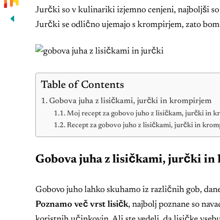
Jurčki so v kulinariki izjemno cenjeni, najboljši s
Jurčki se odlično ujemajo s krompirjem, zato bo
Table of Contents
Gobova juha z lisičkami, jurčki in krompirjem
Moj recept za gobovo juho z lisičkam, jurčki in 
Recept za gobovo juho z lisičkami, jurčki in kro
Gobova juha z lisičkami, jurčki i
Gobovo juho lahko skuhamo iz različnih gob, dan
Poznamo več vrst lisičk
, najbolj poznane so nava
koristnih učinkovin. Ali ste vedeli, da lisičke vseb