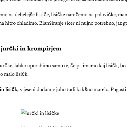
mo na debelejše lističe, lisičke narežemo na polovičke, manj
na hitro ohladimo. Blanširanje sicer ni nujno potrebno, jaz
, jurčki in krompirjem
čke, lahko uporabimo samo te, če pa imamo kaj lisičk, bo ju
o malo lisičk.
n lisičk,
v jeseni dodam v juho tudi kakšno marelo. Pogosti