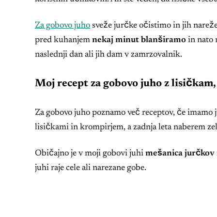
Za gobovo juho
sveže jurčke očistimo in jih nareže
pred kuhanjem
nekaj minut blanširamo
in nato 
naslednji dan ali jih dam v zamrzovalnik.
Moj recept za gobovo juho z lisičkam
Za gobovo juho poznamo več receptov, če imamo jur
lisičkami in krompirjem, a zadnja leta naberem zel
Običajno je v moji gobovi juhi
mešanica jurčkov i
juhi raje cele ali narezane gobe.