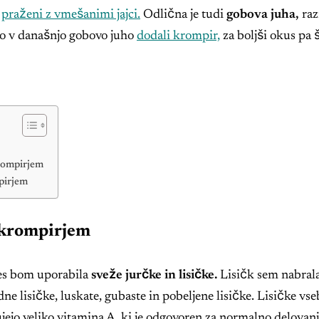
o
praženi z vmešanimi jajci.
Odlična je tudi
gobova juha,
raz
mo v današnjo gobovo juho
dodali krompir,
za boljši okus pa š
krompirjem
mpirjem
n krompirjem
es bom uporabila
sveže jurčke in lisičke.
Lisičk sem nabrala 
dne lisičke, luskate, gubaste in pobeljene lisičke. Lisičke v
ujejo veliko vitamina A, ki je odgovoren za normalno delovanj