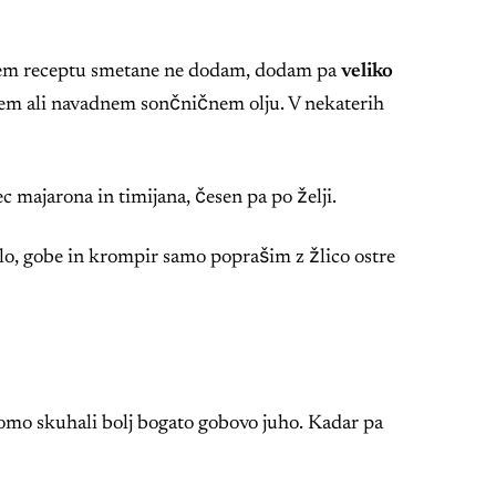
mojem receptu smetane ne dodam, dodam pa
veliko
ivnem ali navadnem sončničnem olju. V nekaterih
 majarona in timijana, česen pa po želji.
ulo, gobe in krompir samo poprašim z žlico ostre
bomo skuhali bolj bogato gobovo juho. Kadar pa