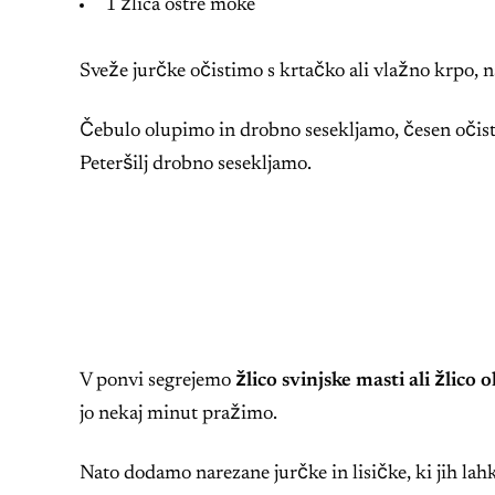
1 žlica ostre moke
Sveže jurčke očistimo s krtačko ali vlažno krpo, n
Čebulo olupimo in drobno sesekljamo, česen očis
Peteršilj drobno sesekljamo.
V ponvi segrejemo
žlico svinjske masti ali žlico o
jo nekaj minut pražimo.
Nato dodamo narezane jurčke in lisičke, ki jih la