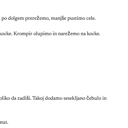
jih po dolgem prerežemo, manjše pustimo cele.
kocke. Krompir olupimo in narežemo na kocke.
oliko da zadiši. Takoj dodamo sesekljano čebulo in
nut.