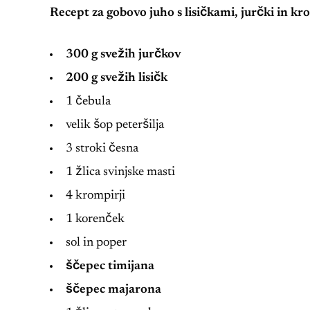
Recept za gobovo juho s lisičkami, jurčki in k
300 g svežih jurčkov
200 g svežih lisičk
1 čebula
velik šop peteršilja
3 stroki česna
1 žlica svinjske masti
4 krompirji
1 korenček
sol in poper
ščepec timijana
ščepec majarona