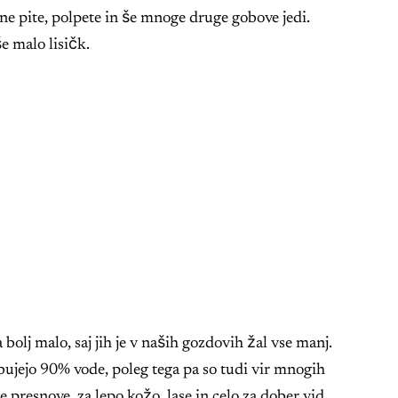
ne pite, polpete in še mnoge druge gobove jedi.
e malo lisičk.
bolj malo, saj jih je v naših gozdovih žal vse manj.
sebujejo 90% vode, poleg tega pa so tudi vir mnogih
e presnove, za lepo kožo, lase in celo za dober vid.