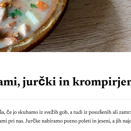
ami, jurčki in krompirj
jša, če jo skuhamo iz svežih gob, a tudi iz posušenih ali zam
mi pri nas. Jurčke nabiramo pozno poleti in jeseni, a jih naj