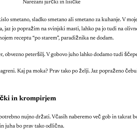
Narezani jurčki in lisičke
 kislo smetano, sladko smetano ali smetano za kuhanje. V 
a, jaz jo popražim na svinjski masti, lahko pa jo tudi na ol
 mojem receptu “po starem”, paradižnika ne dodam.
r, obvezno peteršilj. V gobovo juho lahko dodamo tudi ščepec
zagreni. Kaj pa moka? Prav tako po želji. Jaz popraženo čeb
určki in krompirjem
ni potrebno nujno držati. Včasih naberemo več gob in takrat 
 juha bo prav tako odlična.