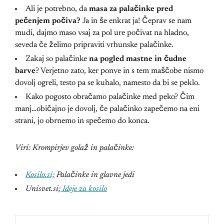
Ali je potrebno, da
masa za palačinke pred
pečenjem počiva?
Ja in še enkrat ja! Čeprav se nam
mudi, dajmo maso vsaj za pol ure počivat na hladno,
seveda če želimo pripraviti vrhunske palačinke.
Zakaj so palačinke
na pogled mastne in čudne
barve
? Verjetno zato, ker ponve in s tem maščobe nismo
dovolj ogreli, testo pa se kuhalo, namesto da bi se peklo.
Kako pogosto obračamo palačinke med peko? Čim
manj…običajno je dovolj, če palačinko zapečemo na eni
strani, jo obrnemo in spečemo do konca.
Viri: Krompirjev golaž in palačinke:
Kosilo.si;
Palačinke in glavne jedi
Unisvet.si;
Ideje za kosilo