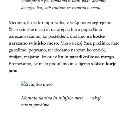
Krompir na pol skuhamo v slani vodi, dodamo
lovorjev list, suh timijan in kumino v zrnju
Medtem, ko se krompir kuha, v večji ponvi segrejemo
žlico svinjske masti in najprej na hitro popražimo
narezano slanino, ko postekleni, dodamo
na kocke
narezano svinjsko meso
. Meso nekaj časa pražimo, nato
ga solimo, popramo, ter dodamo narezan korenček,
timijan, majaron, lovorjev list in
paradižnikovo mezgo.
Premešamo, še malo podušimo in zalijemo
s čisto kurjo
juho.
Mesnato slanino in svinjsko meso nekaj
minut pražimo