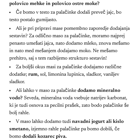
polovico mehke in polovico ostre moke?
Če bomo v testo za palačinke dodali preveč jajc, bo
testo postalo gumijasto.
Ali je pri pripravi mase pomembno zaporedje dodajanja
sestavin? Za odlično maso za palačinke, moramo najprej
penasto umešati jajca, nato dodamo mleko, znova mešamo
in nato med mešanjem dodajamo moko. Ne mešamo
prehitro, saj s tem razbijemo strukturo sestavin!
Za boljši okus masi za palačinke dodajamo različne
dodatke;
rum,
sol, limonina lupinica, sladkor, vaniljev
sladkor.
Ali lahko v maso za palačinke
dodamo mineralno
vodo?
Seveda, mineralna voda vsebuje natrijev karbonat,
ki je tudi osnova za pecilni prašek, zato bodo palačinke še
bolj rahle.
V maso lahko dodamo tudi
navadni jogurt ali kislo
smetano,
izjemno rahle palačinke pa bomo dobili, če
bomo
dodali kozarec piva.