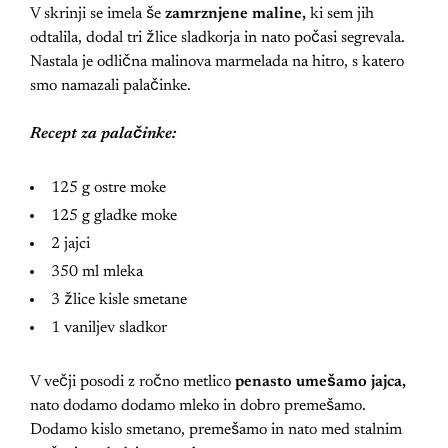
V skrinji se imela še
zamrznjene maline,
ki sem jih
odtalila, dodal tri žlice sladkorja in nato počasi segrevala.
Nastala je odlična malinova marmelada na hitro, s katero
smo namazali palačinke.
Recept za palačinke:
125 g ostre moke
125 g gladke moke
2 jajci
350 ml mleka
3 žlice kisle smetane
1 vaniljev sladkor
V večji posodi z ročno metlico
penasto umešamo jajca,
nato dodamo dodamo mleko in dobro premešamo.
Dodamo kislo smetano, premešamo in nato med stalnim